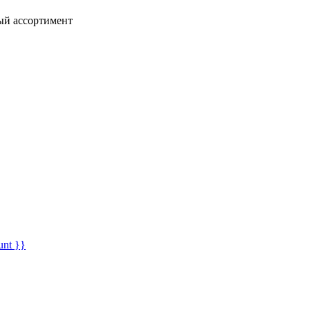
ный ассортимент
unt }}