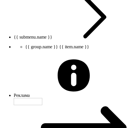
{{ submenu.name }}
{{ group.name }}
{{ item.name }}
Реклама