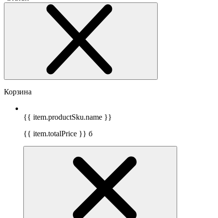
Корзина
{{ item.productSku.name }}
{{ item.totalPrice }}
б