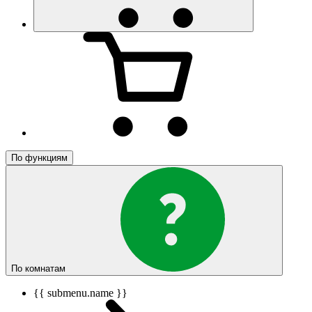
По функциям
По комнатам
{{ submenu.name }}