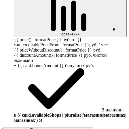
В
сравнении
{{ price() | formatPrice }}
руб.
от {{
card.creditablePriceFrom | formatPrice }}
руб.
/ мес.
{{ priceWithoutDiscount() | formatPrice }}
руб.
{{ discountAmount() | formatPrice }}
руб.
чистой
экономии!
+ {{ card.bonusAmount }} бонусных
руб.
В наличии
в
{{ card.availableShops | pluralize('магазине|магазинах|
магазинах') }}