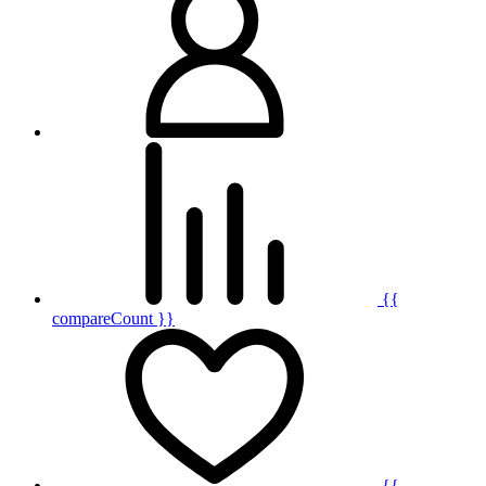
{{
compareCount }}
{{