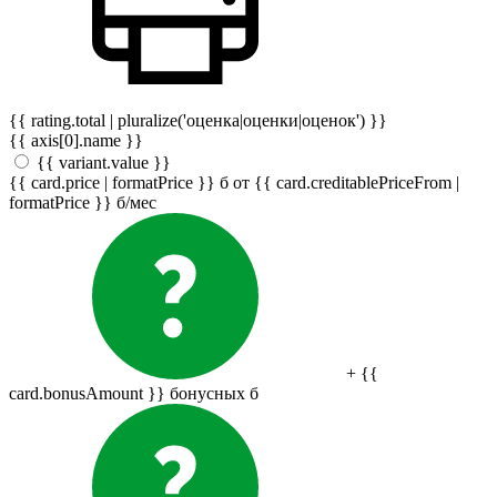
{{ rating.total | pluralize('оценка|оценки|оценок') }}
{{ axis[0].name }}
{{ variant.value }}
{{ card.price | formatPrice }}
б
от {{ card.creditablePriceFrom |
formatPrice }}
б
/мес
+ {{
card.bonusAmount }} бонусных
б