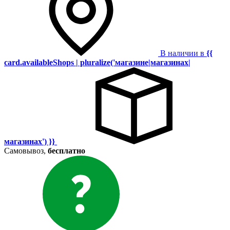
В наличии в
{{
card.availableShops | pluralize('магазине|магазинах|
магазинах') }}
Самовывоз,
бесплатно