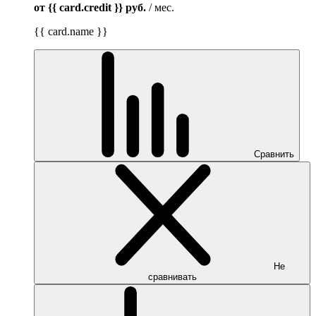
от {{ card.credit }}
руб.
/ мес.
{{ card.name }}
Сравнить
Не
сравнивать