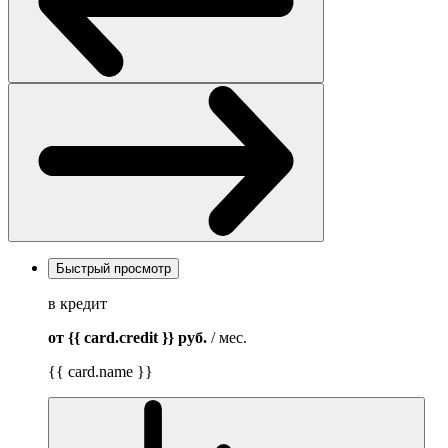
Быстрый просмотр
в кредит
от {{ card.credit }}
руб.
/ мес.
{{ card.name }}