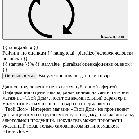
Показать ещё
{{ rating.rating }}
Рейтинг по оценкам {{ rating.total | pluralize('человек|человека|
человек') }}
{{ star.rate }}%
{{ star.value | pluralize('оценка|оценки|оценок')
}}
Вы уже оценивали данный товар.
Оставить отзыв
Данное предложение не является публичной офертой.
Информация о цене товара, размещенная на сайте интернет-
магазина «Твой Дом», носит ознакомительный характер и
может отличаться от цены товара в гипермаркетах
«Твой Дом». Интернет-магазин «Твой Дом» не производит
дистанционную и круглосуточную продажу, а также доставку
алкогольной продукции. Покупатель может приобрести
указанный товар только самовывозом из гипермаркета
«Твой Дом»