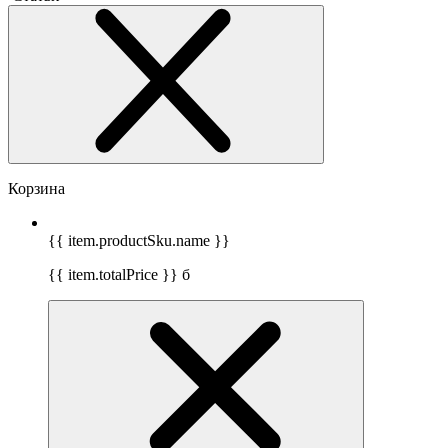
Корзина
{{ item.productSku.name }}
{{ item.totalPrice }}
б