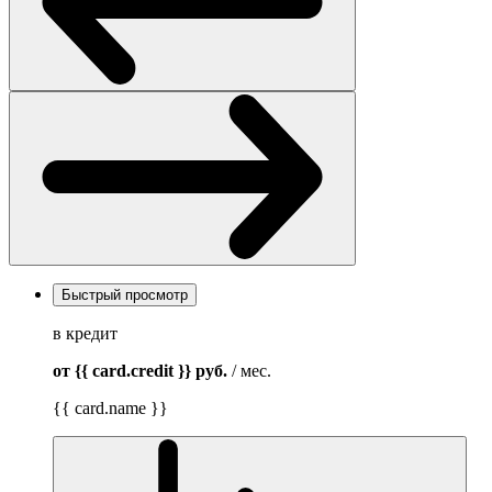
Быстрый просмотр
в кредит
от {{ card.credit }}
руб.
/ мес.
{{ card.name }}