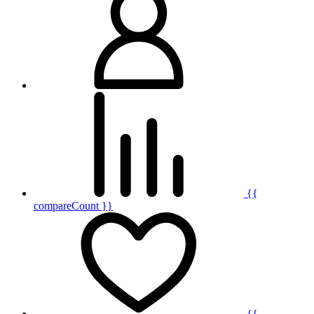
{{
compareCount }}
{{