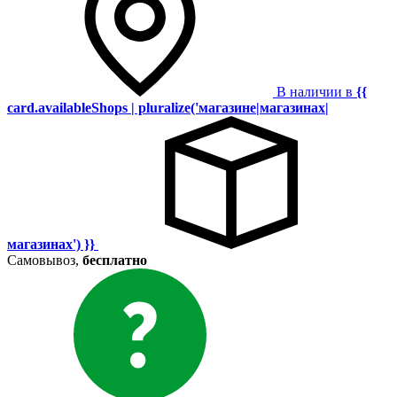
В наличии в
{{
card.availableShops | pluralize('магазине|магазинах|
магазинах') }}
Самовывоз,
бесплатно