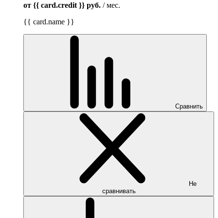
от {{ card.credit }}
руб.
/ мес.
{{ card.name }}
Сравнить
Не
сравнивать