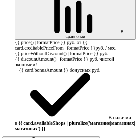
В
сравнении
{{ price() | formatPrice }}
руб.
от {{
card.creditablePriceFrom | formatPrice }}
руб.
/ мес.
{{ priceWithoutDiscount() | formatPrice }}
руб.
{{ discountAmount() | formatPrice }}
руб.
чистой
экономии!
+ {{ card.bonusAmount }} бонусных
руб.
В наличии
в
{{ card.availableShops | pluralize('магазине|магазинах|
магазинах') }}