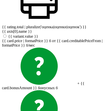
{{ rating.total | pluralize('оценка|оценки|оценок') }}
{{ axis[0].name }}
{{ variant.value }}
{{ card.price | formatPrice }}
б
от {{ card.creditablePriceFrom |
formatPrice }}
б
/мес
+ {{
card.bonusAmount }} бонусных
б