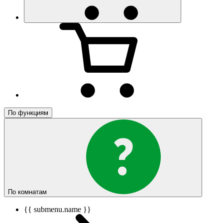
По функциям
По комнатам
{{ submenu.name }}