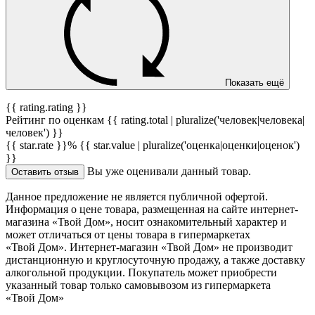
Показать ещё
{{ rating.rating }}
Рейтинг по оценкам {{ rating.total | pluralize('человек|человека|
человек') }}
{{ star.rate }}%
{{ star.value | pluralize('оценка|оценки|оценок')
}}
Вы уже оценивали данный товар.
Оставить отзыв
Данное предложение не является публичной офертой.
Информация о цене товара, размещенная на сайте интернет-
магазина «Твой Дом», носит ознакомительный характер и
может отличаться от цены товара в гипермаркетах
«Твой Дом». Интернет-магазин «Твой Дом» не производит
дистанционную и круглосуточную продажу, а также доставку
алкогольной продукции. Покупатель может приобрести
указанный товар только самовывозом из гипермаркета
«Твой Дом»