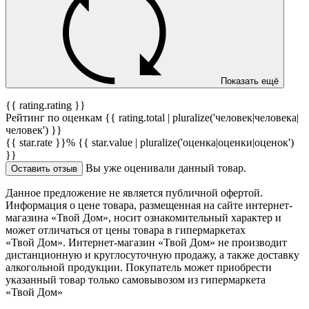
Показать ещё
{{ rating.rating }}
Рейтинг по оценкам {{ rating.total | pluralize('человек|человека|
человек') }}
{{ star.rate }}%
{{ star.value | pluralize('оценка|оценки|оценок')
}}
Вы уже оценивали данный товар.
Оставить отзыв
Данное предложение не является публичной офертой.
Информация о цене товара, размещенная на сайте интернет-
магазина «Твой Дом», носит ознакомительный характер и
может отличаться от цены товара в гипермаркетах
«Твой Дом». Интернет-магазин «Твой Дом» не производит
дистанционную и круглосуточную продажу, а также доставку
алкогольной продукции. Покупатель может приобрести
указанный товар только самовывозом из гипермаркета
«Твой Дом»