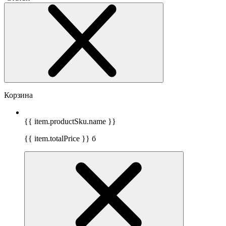
Корзина
{{ item.productSku.name }}
{{ item.totalPrice }}
б