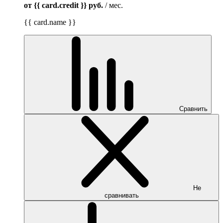
от {{ card.credit }}
руб.
/ мес.
{{ card.name }}
Сравнить
Не
сравнивать