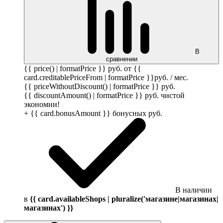
В
сравнении
{{ price() | formatPrice }}
руб.
от {{
card.creditablePriceFrom | formatPrice }}
руб.
/ мес.
{{ priceWithoutDiscount() | formatPrice }}
руб.
{{ discountAmount() | formatPrice }}
руб.
чистой
экономии!
+ {{ card.bonusAmount }} бонусных
руб.
В наличии
в
{{ card.availableShops | pluralize('магазине|магазинах|
магазинах') }}