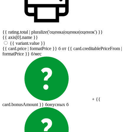
{{ rating.total | pluralize('оценка|оценки|оценок') }}
{{ axis[0].name }}
{{ variant.value }}
{{ card.price | formatPrice }}
б
от {{ card.creditablePriceFrom |
formatPrice }}
б
/мес
+ {{
card.bonusAmount }} бонусных
б