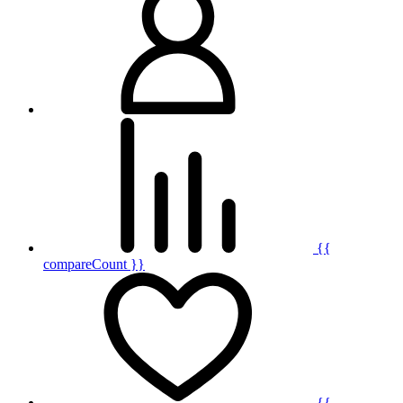
{{
compareCount }}
{{