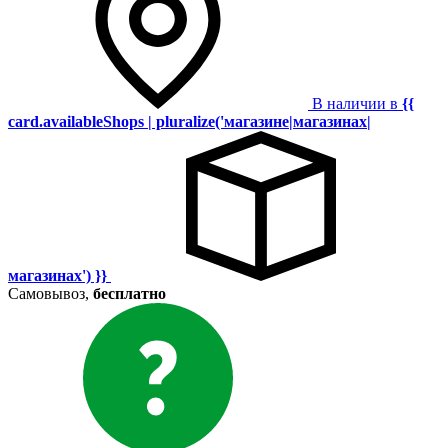
В наличии в
{{
card.availableShops | pluralize('магазине|магазинах|
магазинах') }}
Самовывоз,
бесплатно