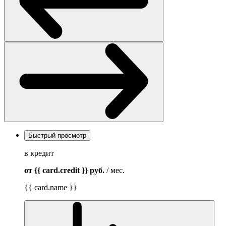
Быстрый просмотр
в кредит
от {{ card.credit }}
руб.
/ мес.
{{ card.name }}