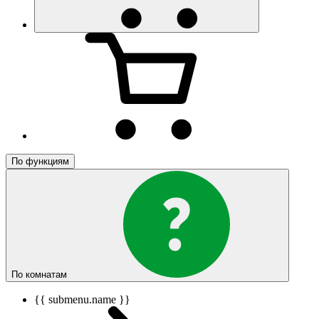
По функциям
По комнатам
{{ submenu.name }}