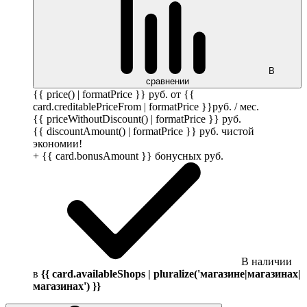
В
сравнении
{{ price() | formatPrice }}
руб.
от {{
card.creditablePriceFrom | formatPrice }}
руб.
/ мес.
{{ priceWithoutDiscount() | formatPrice }}
руб.
{{ discountAmount() | formatPrice }}
руб.
чистой
экономии!
+ {{ card.bonusAmount }} бонусных
руб.
В наличии
в
{{ card.availableShops | pluralize('магазине|магазинах|
магазинах') }}