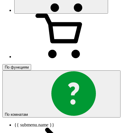
По функциям
По комнатам
{{ submenu.name }}