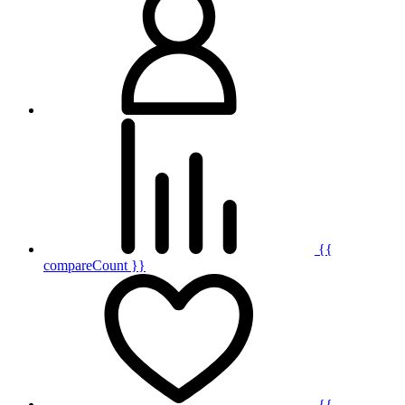
{{
compareCount }}
{{