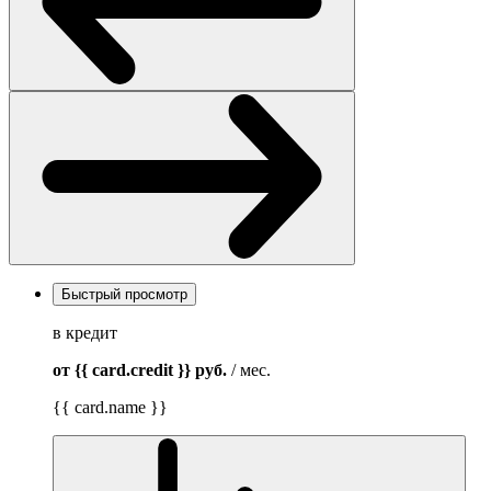
Быстрый просмотр
в кредит
от {{ card.credit }}
руб.
/ мес.
{{ card.name }}