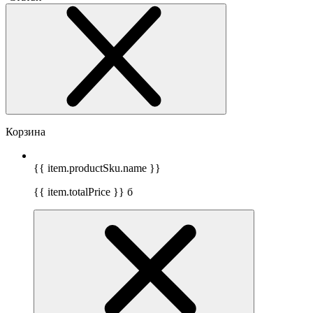
Корзина
{{ item.productSku.name }}
{{ item.totalPrice }}
б