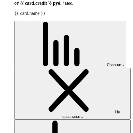
от {{ card.credit }}
руб.
/ мес.
{{ card.name }}
Сравнить
Не
сравнивать