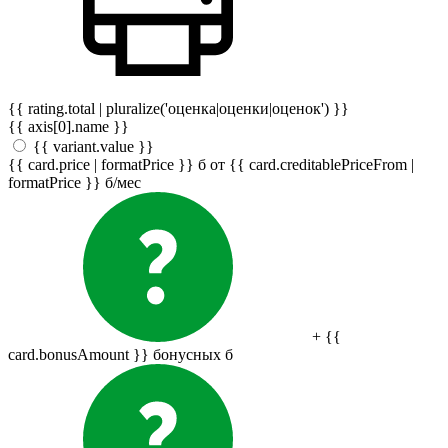
{{ rating.total | pluralize('оценка|оценки|оценок') }}
{{ axis[0].name }}
{{ variant.value }}
{{ card.price | formatPrice }}
б
от {{ card.creditablePriceFrom |
formatPrice }}
б
/мес
+ {{
card.bonusAmount }} бонусных
б