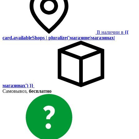
В наличии в
{{
card.availableShops | pluralize('магазине|магазинах|
магазинах') }}
Самовывоз,
бесплатно