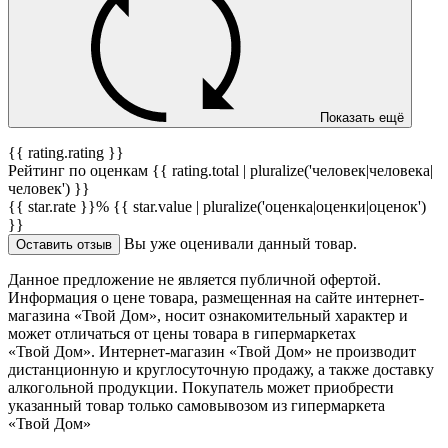
Показать ещё
{{ rating.rating }}
Рейтинг по оценкам {{ rating.total | pluralize('человек|человека|
человек') }}
{{ star.rate }}%
{{ star.value | pluralize('оценка|оценки|оценок')
}}
Вы уже оценивали данный товар.
Оставить отзыв
Данное предложение не является публичной офертой.
Информация о цене товара, размещенная на сайте интернет-
магазина «Твой Дом», носит ознакомительный характер и
может отличаться от цены товара в гипермаркетах
«Твой Дом». Интернет-магазин «Твой Дом» не производит
дистанционную и круглосуточную продажу, а также доставку
алкогольной продукции. Покупатель может приобрести
указанный товар только самовывозом из гипермаркета
«Твой Дом»