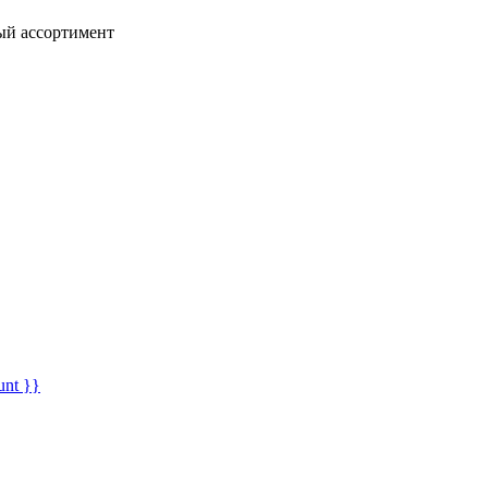
ный ассортимент
unt }}