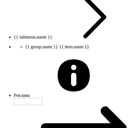
{{ submenu.name }}
{{ group.name }}
{{ item.name }}
Реклама