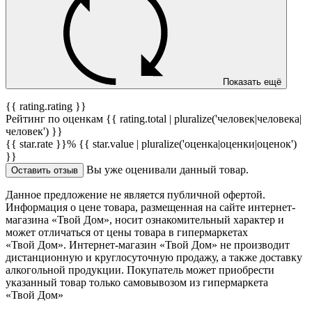
Показать ещё
{{ rating.rating }}
Рейтинг по оценкам {{ rating.total | pluralize('человек|человека|
человек') }}
{{ star.rate }}%
{{ star.value | pluralize('оценка|оценки|оценок')
}}
Вы уже оценивали данный товар.
Оставить отзыв
Данное предложение не является публичной офертой.
Информация о цене товара, размещенная на сайте интернет-
магазина «Твой Дом», носит ознакомительный характер и
может отличаться от цены товара в гипермаркетах
«Твой Дом». Интернет-магазин «Твой Дом» не производит
дистанционную и круглосуточную продажу, а также доставку
алкогольной продукции. Покупатель может приобрести
указанный товар только самовывозом из гипермаркета
«Твой Дом»