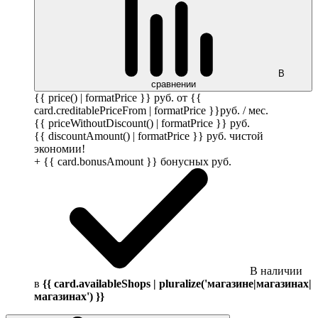
В
сравнении
{{ price() | formatPrice }}
руб.
от {{
card.creditablePriceFrom | formatPrice }}
руб.
/ мес.
{{ priceWithoutDiscount() | formatPrice }}
руб.
{{ discountAmount() | formatPrice }}
руб.
чистой
экономии!
+ {{ card.bonusAmount }} бонусных
руб.
В наличии
в
{{ card.availableShops | pluralize('магазине|магазинах|
магазинах') }}