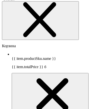
Корзина
{{ item.productSku.name }}
{{ item.totalPrice }}
б