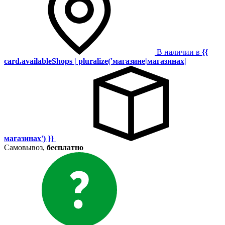
В наличии в
{{
card.availableShops | pluralize('магазине|магазинах|
магазинах') }}
Самовывоз,
бесплатно