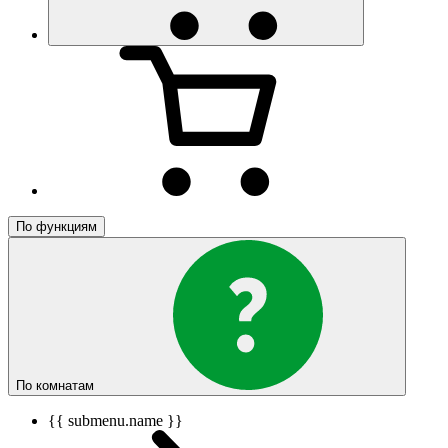
По функциям
По комнатам
{{ submenu.name }}