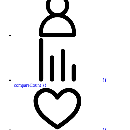
{{
compareCount }}
{{