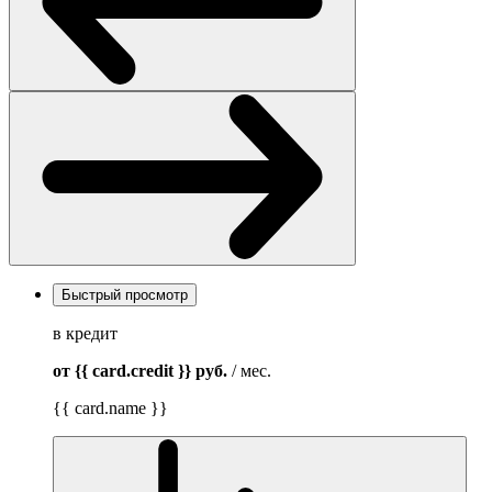
Быстрый просмотр
в кредит
от {{ card.credit }}
руб.
/ мес.
{{ card.name }}