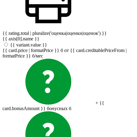
{{ rating.total | pluralize('оценка|оценки|оценок') }}
{{ axis[0].name }}
{{ variant.value }}
{{ card.price | formatPrice }}
б
от {{ card.creditablePriceFrom |
formatPrice }}
б
/мес
+ {{
card.bonusAmount }} бонусных
б