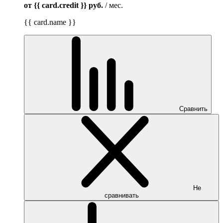
от {{ card.credit }}
руб.
/ мес.
{{ card.name }}
Сравнить
Не
сравнивать