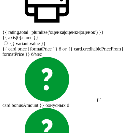
{{ rating.total | pluralize('оценка|оценки|оценок') }}
{{ axis[0].name }}
{{ variant.value }}
{{ card.price | formatPrice }}
б
от {{ card.creditablePriceFrom |
formatPrice }}
б
/мес
+ {{
card.bonusAmount }} бонусных
б