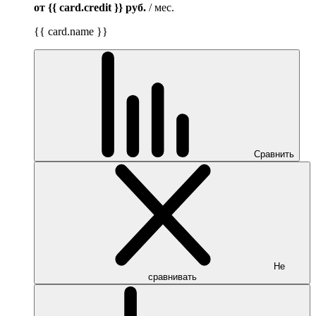
от {{ card.credit }}
руб.
/ мес.
{{ card.name }}
Сравнить
Не
сравнивать