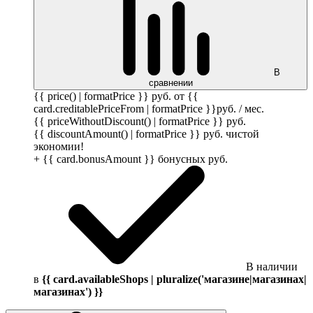
В
сравнении
{{ price() | formatPrice }}
руб.
от {{
card.creditablePriceFrom | formatPrice }}
руб.
/ мес.
{{ priceWithoutDiscount() | formatPrice }}
руб.
{{ discountAmount() | formatPrice }}
руб.
чистой
экономии!
+ {{ card.bonusAmount }} бонусных
руб.
В наличии
в
{{ card.availableShops | pluralize('магазине|магазинах|
магазинах') }}