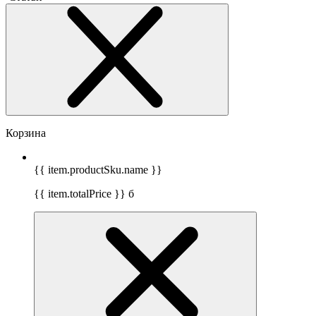
Корзина
{{ item.productSku.name }}
{{ item.totalPrice }}
б