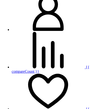
{{
compareCount }}
{{