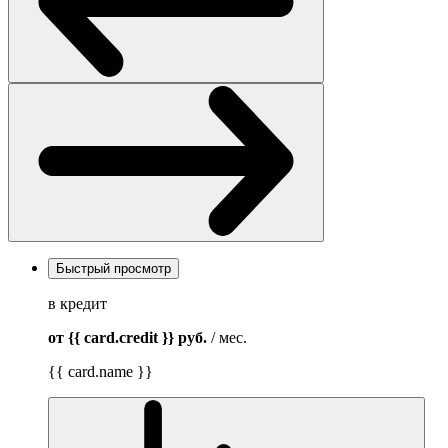
Быстрый просмотр
в кредит
от {{ card.credit }}
руб.
/ мес.
{{ card.name }}