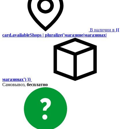
В наличии в
{{
card.availableShops | pluralize('магазине|магазинах|
магазинах') }}
Самовывоз,
бесплатно