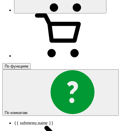
По функциям
По комнатам
{{ submenu.name }}