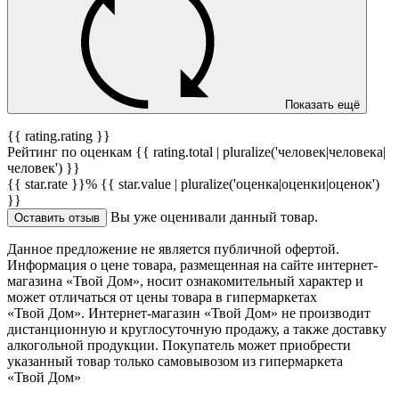
Показать ещё
{{ rating.rating }}
Рейтинг по оценкам {{ rating.total | pluralize('человек|человека|
человек') }}
{{ star.rate }}%
{{ star.value | pluralize('оценка|оценки|оценок')
}}
Вы уже оценивали данный товар.
Оставить отзыв
Данное предложение не является публичной офертой.
Информация о цене товара, размещенная на сайте интернет-
магазина «Твой Дом», носит ознакомительный характер и
может отличаться от цены товара в гипермаркетах
«Твой Дом». Интернет-магазин «Твой Дом» не производит
дистанционную и круглосуточную продажу, а также доставку
алкогольной продукции. Покупатель может приобрести
указанный товар только самовывозом из гипермаркета
«Твой Дом»